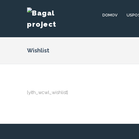
DOMOV
USPO
Wishlist
[yith_wcwl_wishlist]