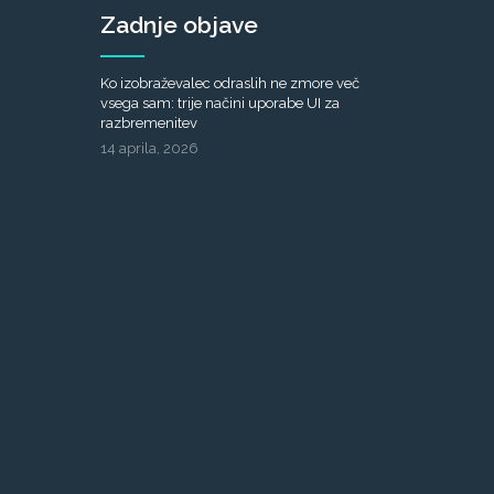
Zadnje objave
Ko izobraževalec odraslih ne zmore več
vsega sam: trije načini uporabe UI za
razbremenitev
14 aprila, 2026