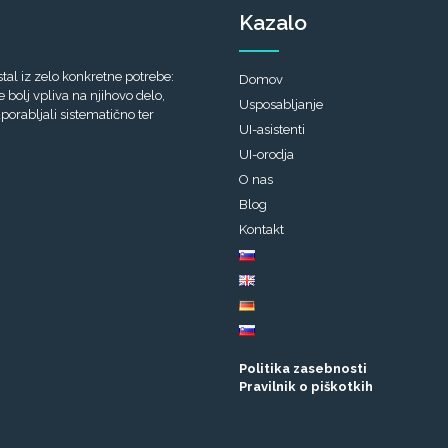
Kazalo
tal iz zelo konkretne potrebe:
Domov
bolj vpliva na njihovo delo,
Usposabljanje
porabljali sistematično ter
UI-asistenti
UI-orodja
O nas
Blog
Kontakt
Politika zasebnosti
Pravilnik o piškotkih