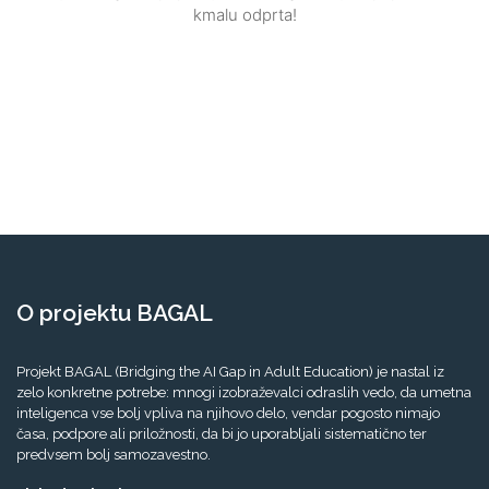
kmalu odprta!
O projektu BAGAL
Projekt BAGAL (Bridging the AI Gap in Adult Education) je nastal iz
zelo konkretne potrebe: mnogi izobraževalci odraslih vedo, da umetna
inteligenca vse bolj vpliva na njihovo delo, vendar pogosto nimajo
časa, podpore ali priložnosti, da bi jo uporabljali sistematično ter
predvsem bolj samozavestno.