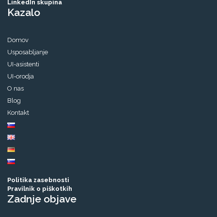
LinkedIn skupina
Kazalo
Domov
Usposabljanje
UI-asistenti
UI-orodja
O nas
Blog
Kontakt
Politika zasebnosti
Pravilnik o piškotkih
Zadnje objave