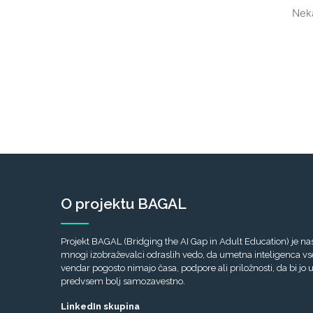
Neka
O projektu BAGAL
Projekt BAGAL (Bridging the AI Gap in Adult Education) je nas
mnogi izobraževalci odraslih vedo, da umetna inteligenca vse 
vendar pogosto nimajo časa, podpore ali priložnosti, da bi jo u
predvsem bolj samozavestno.
LinkedIn skupina