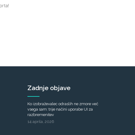
prta!
Zadnje objave
Ko izobraževalec odraslih ne zmore več
vsega sam: trije načini uporabe UI za
razbremenitev
14 aprila, 2026