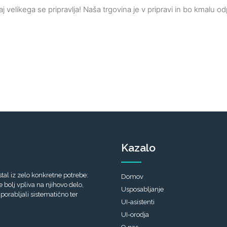
j ​​velikega se pripravlja! Naša trgovina je v pripravi in ​​bo kmalu od
Kazalo
tal iz zelo konkretne potrebe:
Domov
bolj vpliva na njihovo delo,
Usposabljanje
porabljali sistematično ter
UI-asistenti
UI-orodja